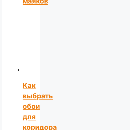
маяков
Как
выбрать
обои
для
коридора