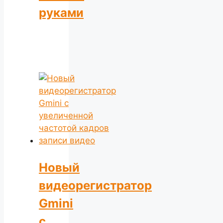
руками
Новый
видеорегистратор
Gmini
с